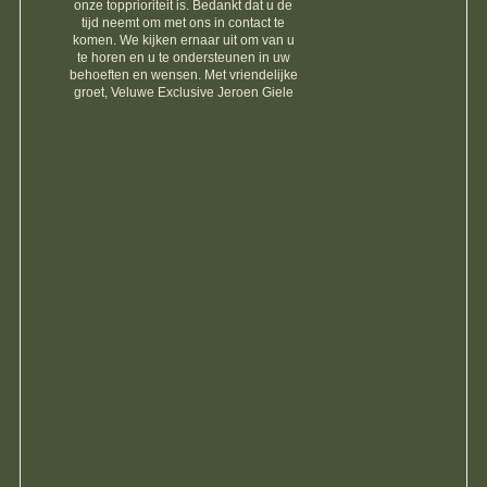
onze topprioriteit is. Bedankt dat u de
tijd neemt om met ons in contact te
komen. We kijken ernaar uit om van u
te horen en u te ondersteunen in uw
behoeften en wensen. Met vriendelijke
groet, Veluwe Exclusive Jeroen Giele