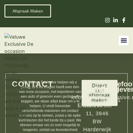
Afspraak Maken
Over Ons
Passie Voor Imp
CONTACT
Telefo
Bij Veluwe Exclusive helpen wij u
Direct
graag, of u nu vragen heeft over één
Adresgegeve
Adres
Email
een
0341-
van onze occasion, het importeren van
afspraak
een auto of gewoon even gedag wilt
info@veluweexclusive.
Veluwe
Marie
234001
maken
zeggen, we staan altijd klaar om u te
Exclusive
Curiestraat
helpen. U vindt hieronder
verschillende manieren om contact
11, 3846
met ons op te nemen, zodat u de optie
kunt kiezen die het beste bij u past. We
BW
streven ernaar om zo snel mogelijk te
Harderwijk
reageren, omdat uw tevredenheid