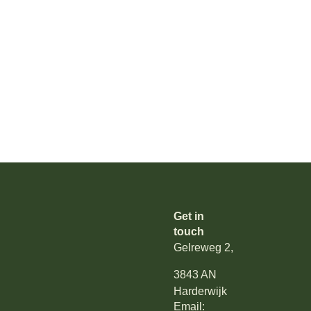
Get in
touch
Gelreweg 2,
3843 AN
Harderwijk
Email: