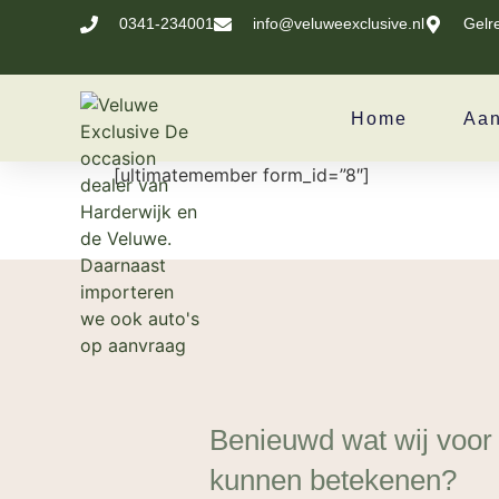
0341-234001
info@veluweexclusive.nl
Gelr
Home
Aa
[ultimatemember form_id=”8″]
Benieuwd wat wij voor
kunnen betekenen?